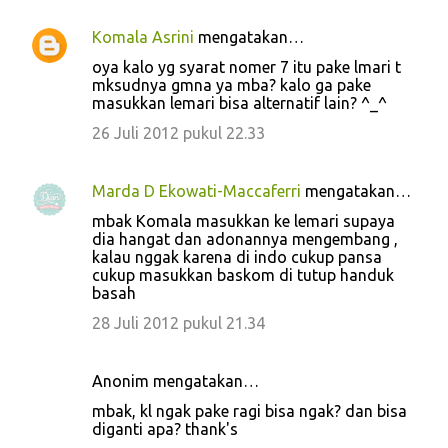
Komala Asrini
mengatakan…
oya kalo yg syarat nomer 7 itu pake lmari t
mksudnya gmna ya mba? kalo ga pake
masukkan lemari bisa alternatif lain? ^_^
26 Juli 2012 pukul 22.33
Marda D Ekowati-Maccaferri
mengatakan…
mbak Komala masukkan ke lemari supaya
dia hangat dan adonannya mengembang ,
kalau nggak karena di indo cukup pansa
cukup masukkan baskom di tutup handuk
basah
28 Juli 2012 pukul 21.34
Anonim mengatakan…
mbak, kl ngak pake ragi bisa ngak? dan bisa
diganti apa? thank's