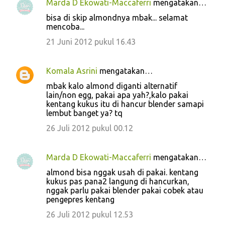
Marda D Ekowati-Maccaferri
mengatakan…
r
bisa di skip almondnya mbak... selamat
mencoba...
21 Juni 2012 pukul 16.43
Komala Asrini
mengatakan…
mbak kalo almond diganti alternatif
lain/non egg, pakai apa yah?,kalo pakai
kentang kukus itu di hancur blender samapi
lembut banget ya? tq
26 Juli 2012 pukul 00.12
Marda D Ekowati-Maccaferri
mengatakan…
almond bisa nggak usah di pakai. kentang
kukus pas pana2 langung di hancurkan,
nggak parlu pakai blender pakai cobek atau
pengepres kentang
26 Juli 2012 pukul 12.53