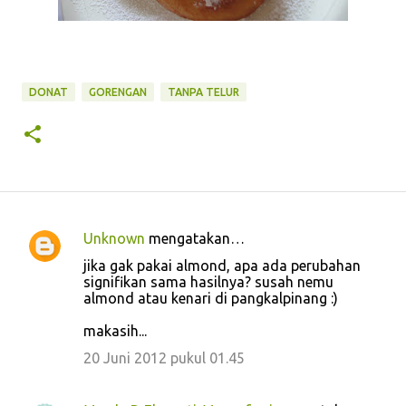
DONAT
GORENGAN
TANPA TELUR
Unknown
mengatakan…
K
jika gak pakai almond, apa ada perubahan
o
signifikan sama hasilnya? susah nemu
almond atau kenari di pangkalpinang :)
m
e
makasih...
n
20 Juni 2012 pukul 01.45
t
a