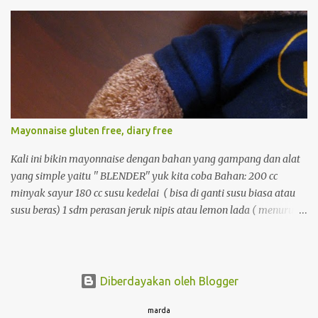
dengan sendok 3. tambahkan bahan cair, aduk rata 4.
masukkan ke cetakan yang telah di poles margarine. 5. kukus
dengan api besar sekitar 15 menit, hidangkan
Mayonnaise gluten free, diary free
Kali ini bikin mayonnaise dengan bahan yang gampang dan alat
yang simple yaitu '' BLENDER'' yuk kita coba Bahan: 200 cc
minyak sayur 180 cc susu kedelai ( bisa di ganti susu biasa atau
susu beras) 1 sdm perasan jeruk nipis atau lemon lada ( menurut
selera) bawang putih bubuk / jika suka (menurut selera) garam
secukupnya. Cara membuat : 1. masukkan minyak saur dan susu
kedelai ke dalam blender. ( kalau ada blender yang kecil yang
untuk menghaluskan sambal lebih baik) dan blender selama 5
Diberdayakan oleh Blogger
menit. 2. masukkan perasan jeruk nipis dan lemon, lanjutkan
kocok dengan blender hingga seperti kream (biasanya 1-2 menit)
marda