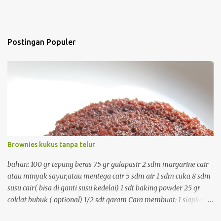
Postingan Populer
Brownies kukus tanpa telur
bahan: 100 gr tepung beras 75 gr gulapasir 2 sdm margarine cair
atau minyak sayur,atau mentega cair 5 sdm air 1 sdm cuka 8 sdm
susu cair( bisa di ganti susu kedelai) 1 sdt baking powder 25 gr
coklat bubuk ( optional) 1/2 sdt garam Cara membuat: 1 siapkan
kukusan dan panaskan 2. campur semua bahan kering dan aduk