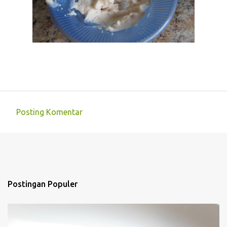
Posting Komentar
K
o
m
e
n
Postingan Populer
t
a
r