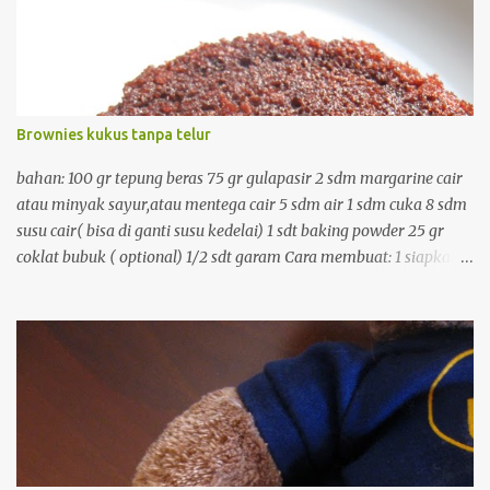
Brownies kukus tanpa telur
bahan: 100 gr tepung beras 75 gr gulapasir 2 sdm margarine cair
atau minyak sayur,atau mentega cair 5 sdm air 1 sdm cuka 8 sdm
susu cair( bisa di ganti susu kedelai) 1 sdt baking powder 25 gr
coklat bubuk ( optional) 1/2 sdt garam Cara membuat: 1 siapkan
kukusan dan panaskan 2. campur semua bahan kering dan aduk
dengan sendok 3. tambahkan bahan cair, aduk rata 4.
masukkan ke cetakan yang telah di poles margarine. 5. kukus
dengan api besar sekitar 15 menit, hidangkan