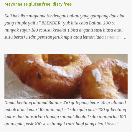
Mayonnaise gluten free, diary free
Kali ini bikin mayonnaise dengan bahan yang gampang dan alat
yang simple yaitu '' BLENDER'' yuk kita coba Bahan: 200 cc
minyak sayur 180 cc susu kedelai ( bisa di ganti susu biasa atau
susu beras) 1 sdm perasan jeruk nipis atau lemon lada ( menurut
selera) bawang putih bubuk / jika suka (menurut selera) garam
secukupnya. Cara membuat : 1. masukkan minyak saur dan susu
kedelai ke dalam blender. ( kalau ada blender yang kecil yang
untuk menghaluskan sambal lebih baik) dan blender selama 5
menit. 2. masukkan perasan jeruk nipis dan lemon, lanjutkan
kocok dengan blender hingga seperti kream (biasanya 1-2 menit)
3. keluarkan dari blender, maukkan bawang putih bubuk, lada,
dan garam aduk dengan sendok 4. mayonnaise telah siap.
Selamat mencoba
Donat kentang almond Bahan: 250 gr tepung beras 50 gr almond
bubuk atau kenari 10 gram ragi + 1 sdm gula pasir 100 gr kentang
kukus dan hancurkan tunngu sampai dingin 1 sdm margarine 100
gram gula pasir 100 susu hangat cair( bagi yang alergi bisa di
ganti susu kedelai atau cukup dengan air hangat) Cara membuat: