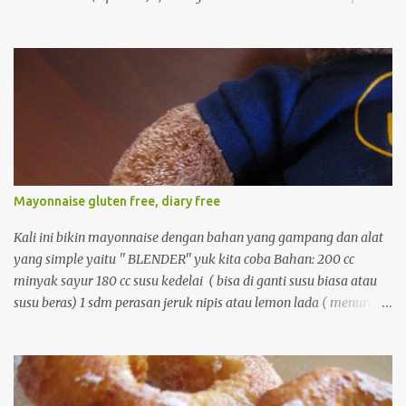
kukusan dan panaskan 2. campur semua bahan kering dan aduk
dengan sendok 3. tambahkan bahan cair, aduk rata 4.
masukkan ke cetakan yang telah di poles margarine. 5. kukus
dengan api besar sekitar 15 menit, hidangkan
Mayonnaise gluten free, diary free
Kali ini bikin mayonnaise dengan bahan yang gampang dan alat
yang simple yaitu '' BLENDER'' yuk kita coba Bahan: 200 cc
minyak sayur 180 cc susu kedelai ( bisa di ganti susu biasa atau
susu beras) 1 sdm perasan jeruk nipis atau lemon lada ( menurut
selera) bawang putih bubuk / jika suka (menurut selera) garam
secukupnya. Cara membuat : 1. masukkan minyak saur dan susu
kedelai ke dalam blender. ( kalau ada blender yang kecil yang
untuk menghaluskan sambal lebih baik) dan blender selama 5