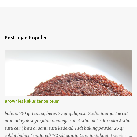
t
a
r
Postingan Populer
Brownies kukus tanpa telur
bahan: 100 gr tepung beras 75 gr gulapasir 2 sdm margarine cair
atau minyak sayur,atau mentega cair 5 sdm air 1 sdm cuka 8 sdm
susu cair( bisa di ganti susu kedelai) 1 sdt baking powder 25 gr
coklat bubuk ( optional) 1/2 sdt garam Cara membuat: 1 siapkan