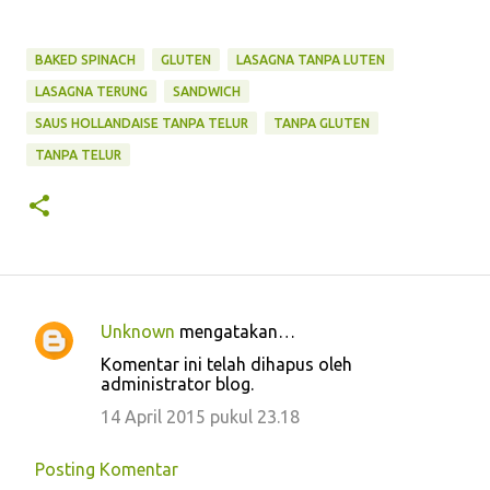
BAKED SPINACH
GLUTEN
LASAGNA TANPA LUTEN
LASAGNA TERUNG
SANDWICH
SAUS HOLLANDAISE TANPA TELUR
TANPA GLUTEN
TANPA TELUR
Unknown
mengatakan…
K
Komentar ini telah dihapus oleh
o
administrator blog.
m
14 April 2015 pukul 23.18
e
n
Posting Komentar