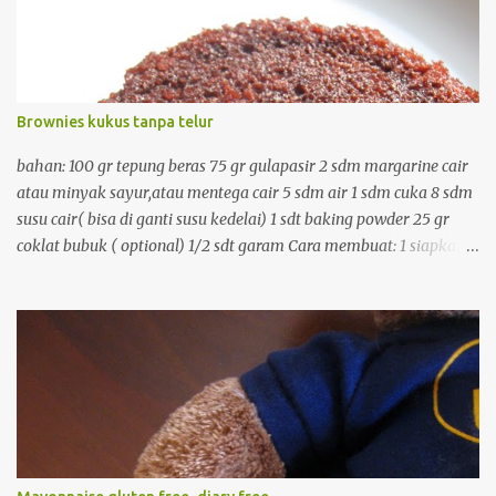
Brownies kukus tanpa telur
bahan: 100 gr tepung beras 75 gr gulapasir 2 sdm margarine cair
atau minyak sayur,atau mentega cair 5 sdm air 1 sdm cuka 8 sdm
susu cair( bisa di ganti susu kedelai) 1 sdt baking powder 25 gr
coklat bubuk ( optional) 1/2 sdt garam Cara membuat: 1 siapkan
kukusan dan panaskan 2. campur semua bahan kering dan aduk
dengan sendok 3. tambahkan bahan cair, aduk rata 4.
masukkan ke cetakan yang telah di poles margarine. 5. kukus
dengan api besar sekitar 15 menit, hidangkan