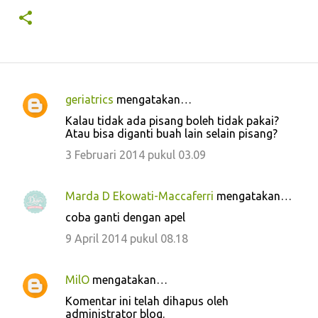
geriatrics
mengatakan…
K
Kalau tidak ada pisang boleh tidak pakai?
o
Atau bisa diganti buah lain selain pisang?
m
3 Februari 2014 pukul 03.09
e
n
Marda D Ekowati-Maccaferri
mengatakan…
t
coba ganti dengan apel
a
9 April 2014 pukul 08.18
r
MilO
mengatakan…
Komentar ini telah dihapus oleh
administrator blog.