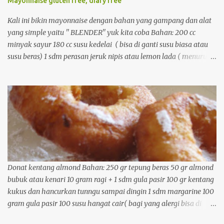
Mayonnaise gluten free, diary free
Kali ini bikin mayonnaise dengan bahan yang gampang dan alat
yang simple yaitu '' BLENDER'' yuk kita coba Bahan: 200 cc
minyak sayur 180 cc susu kedelai ( bisa di ganti susu biasa atau
susu beras) 1 sdm perasan jeruk nipis atau lemon lada ( menurut
selera) bawang putih bubuk / jika suka (menurut selera) garam
secukupnya. Cara membuat : 1. masukkan minyak saur dan susu
kedelai ke dalam blender. ( kalau ada blender yang kecil yang
untuk menghaluskan sambal lebih baik) dan blender selama 5
menit. 2. masukkan perasan jeruk nipis dan lemon, lanjutkan
kocok dengan blender hingga seperti kream (biasanya 1-2 menit)
3. keluarkan dari blender, maukkan bawang putih bubuk, lada,
dan garam aduk dengan sendok 4. mayonnaise telah siap.
Selamat mencoba
Donat kentang almond Bahan: 250 gr tepung beras 50 gr almond
bubuk atau kenari 10 gram ragi + 1 sdm gula pasir 100 gr kentang
kukus dan hancurkan tunngu sampai dingin 1 sdm margarine 100
gram gula pasir 100 susu hangat cair( bagi yang alergi bisa di
ganti susu kedelai atau cukup dengan air hangat) Cara membuat: