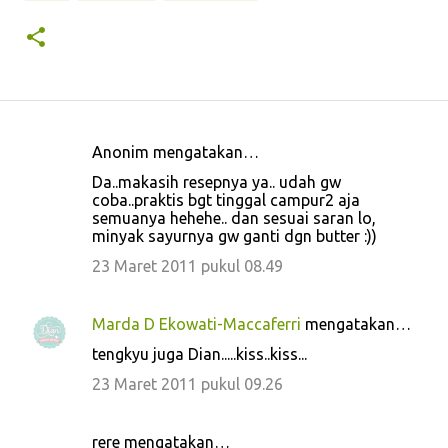
Anonim mengatakan…
K
Da..makasih resepnya ya.. udah gw
o
coba..praktis bgt tinggal campur2 aja
semuanya hehehe.. dan sesuai saran lo,
m
minyak sayurnya gw ganti dgn butter :))
e
23 Maret 2011 pukul 08.49
n
t
Marda D Ekowati-Maccaferri
mengatakan…
a
tengkyu juga Dian.....kiss..kiss...
r
23 Maret 2011 pukul 09.26
rere mengatakan…