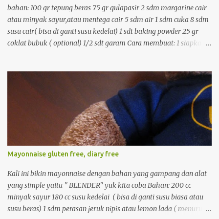
bahan: 100 gr tepung beras 75 gr gulapasir 2 sdm margarine cair
atau minyak sayur,atau mentega cair 5 sdm air 1 sdm cuka 8 sdm
susu cair( bisa di ganti susu kedelai) 1 sdt baking powder 25 gr
coklat bubuk ( optional) 1/2 sdt garam Cara membuat: 1 siapkan
kukusan dan panaskan 2. campur semua bahan kering dan aduk
dengan sendok 3. tambahkan bahan cair, aduk rata 4.
masukkan ke cetakan yang telah di poles margarine. 5. kukus
dengan api besar sekitar 15 menit, hidangkan
Mayonnaise gluten free, diary free
Kali ini bikin mayonnaise dengan bahan yang gampang dan alat
yang simple yaitu '' BLENDER'' yuk kita coba Bahan: 200 cc
minyak sayur 180 cc susu kedelai ( bisa di ganti susu biasa atau
susu beras) 1 sdm perasan jeruk nipis atau lemon lada ( menurut