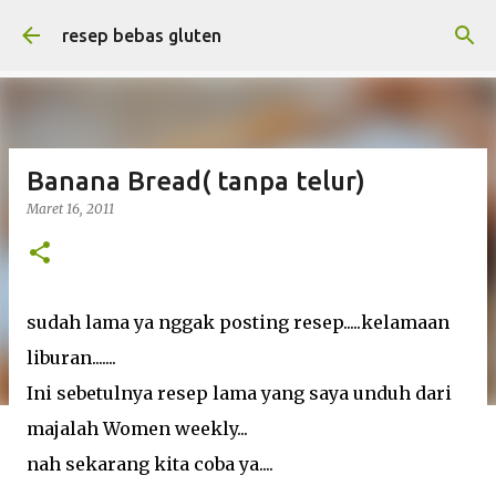
Langsung ke konten utama
resep bebas gluten
Banana Bread( tanpa telur)
Maret 16, 2011
sudah lama ya nggak posting resep.....kelamaan
liburan.......
Ini sebetulnya resep lama yang saya unduh dari
majalah Women weekly...
nah sekarang kita coba ya....