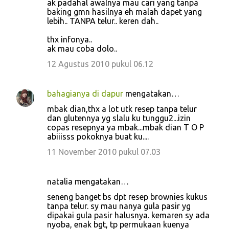
ak padahal awalnya mau cari yang tanpa
m
baking gmn hasilnya eh malah dapet yang
e
lebih.. TANPA telur.. keren dah..
n
thx infonya..
t
ak mau coba dolo..
a
12 Agustus 2010 pukul 06.12
r
bahagianya di dapur
mengatakan…
mbak dian,thx a lot utk resep tanpa telur
dan glutennya yg slalu ku tunggu2...izin
copas resepnya ya mbak...mbak dian T O P
abiiisss pokoknya buat ku....
11 November 2010 pukul 07.03
natalia mengatakan…
seneng banget bs dpt resep brownies kukus
tanpa telur. sy mau nanya gula pasir yg
dipakai gula pasir halusnya. kemaren sy ada
nyoba, enak bgt, tp permukaan kuenya