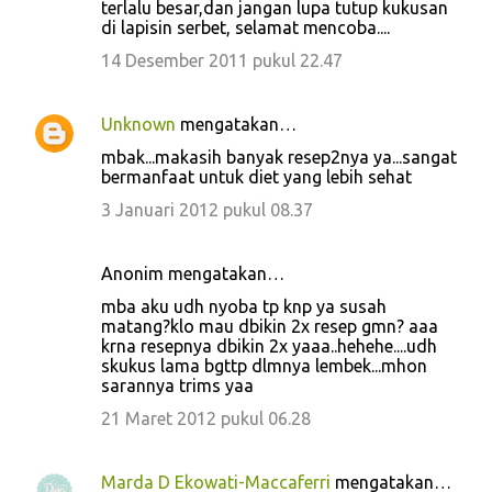
terlalu besar,dan jangan lupa tutup kukusan
di lapisin serbet, selamat mencoba....
14 Desember 2011 pukul 22.47
Unknown
mengatakan…
mbak...makasih banyak resep2nya ya...sangat
bermanfaat untuk diet yang lebih sehat
3 Januari 2012 pukul 08.37
Anonim mengatakan…
mba aku udh nyoba tp knp ya susah
matang?klo mau dbikin 2x resep gmn? aaa
krna resepnya dbikin 2x yaaa..hehehe....udh
skukus lama bgttp dlmnya lembek...mhon
sarannya trims yaa
21 Maret 2012 pukul 06.28
Marda D Ekowati-Maccaferri
mengatakan…