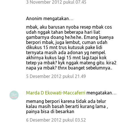
3 November 2012 pukul 07.45
Anonim mengatakan…
mbak, aku barusan nyoba resep mbak cos
udah nggak tahan beberapa hari liat
gambarnya doang he.he.he.. Emang kuenya
berpori mbak, juga lembut, cuman udah
dikukus 15 mnt trus kutusuk pake lidi
ternyata masih ada adonan yg nempel.
akhirnya kukus lagi 15 mnt lagi.tapi kok
tetep ya mbak? kyk nggak mateng gitu. kira2
napa ya mbak? thnx buanget sebelumnya..
5 Desember 2012 pukul 21.49
Marda D Ekowati-Maccaferri
mengatakan…
memang berpori karena tidak ada telur
kalau masih basah berarti kurang lama ,
painya bisa di besarkan
6 Desember 2012 pukul 03.52