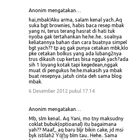
Anonim mengatakan…
hai,mbak!Aku arma, salam kenal yach..Aq
suka bgt brownies, habis baca resep mbak
yang ni, terus terang hasrat di hati tuk
nyoba gak tertahankan he.he..he.. soalnya
keliatannya bahan dan cara buatnya simpel
bgt yach?? tp aq gak punya cetakan mbk,klo
pke cetakan bolkus yang ada lubang2nya
trus dikasih cup kertas bisa nggak yach?ada
sih 1 loyang kotak tapi kegedean,nggak
muat di pengukus he.he.makasih ya mbak
buat resepnya. jatuh cinta deh sama blog
mbak.
6 Desember 2012 pukul 17.14
Anonim mengatakan…
Mb, slm kenal.. Aq Yani, mo tny maksudny
coklat bubuk(optioanal) itu bagaimana
yah?? Maaf,, aq baru bljr bikin cake, jd msi
byk istilah2 ϔά̲Ƞƍ blm tau.. Hehe.. Sama