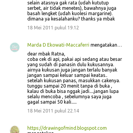
selain atasnya gak rata (udah kututup
serbet, air tidak menetes), bawahnya juga
basah lengket (udah kuolesi margarine).
dimana ya kesalahanku? thanks ya mbak
18 Mei 2011 pukul 19.12
Marda D Ekowati-Maccaferri
mengatakan…
dear mbak Ratna,
coba cek di api, pakai api sedang atau besar
yang sudah di panasin dulu kukusannya.
airnya kukusan juga jangan terlalu banyak
jangan sampai keluar sampai keatas..
setelah kukusan panas, masukkan cakenya.
tunggu sampai 20 menit tanpa di buka ,
kalau di buka bisa nggak jadi.....jangan lupa
selalu mencoba , sebelumnya saya juga
gagal sampai 50 kali......
18 Mei 2011 pukul 22.14
https://drawingofmind.blogspot.com