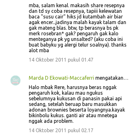
mba, salam kenal. makasih share resepnya
dan td sy coba resepnya, tapiii kelewatan
baca "susu cair" hiks jd kutambah air biar
agak encer...jadinya malah kayak talam dan
gak mateng blas. btw, tp berasnya bs pk
merk rosebran* gak? pengaruh gak kalo
menteganya pk yg unsalted? (aku coba ini
buat babyku yg alergi telur soalnya). thanks
alot mba
14 Oktober 2011 pukul 01.47
Marda D Ekowati-Maccaferri
mengatakan…
Halo mbak Rere, harusnya beras nggak
pengaruh kok, kalau mau ngukus
sebelumnya kukusan di panasin pakai api
sedang, setelah beruap baru masukkan
adonan brownies beserta loyangnya.kayak
bikinbolu kukus. ganti air atau mnetega
nggak ada problem.
14 Oktober 2011 pukul 02.17