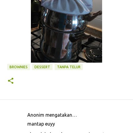
BROWNIES
DESSERT
TANPA TELUR
Anonim mengatakan…
K
mantap euyy
o