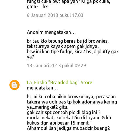
fungsi cuka bwt apa yah? Kl ƍä pk cuka,
gmn? Thx
6 Januari 2013 pukul 17.03
Anonim mengatakan…
br tau klo tepung beras bs jd brownies,
teksturnya kayak apem gak jdnya..
btw ini kan tipe fudge, kira2 bs jd pluffy gak
ya?
13 Januari 2013 pukul 09.29
La_Firsha "Branded bag" Store
mengatakan…
hr ini ku coba bikin browkusnya,..perasaan
takeranya udh pas tp kok adonanya kering
ya,..meringkel2 gitu.
gak cair spt contoh pic di blog ini ?
modal nekat,..ku rekat2in di loyang & ku
kukus dgn api besar 15 menit.
Alhamdulillah jadi,ga mubadzir buang2