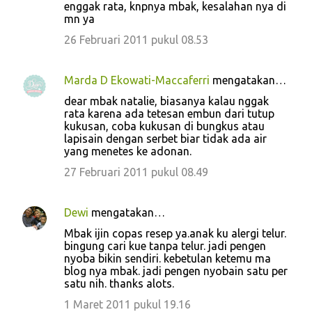
enggak rata, knpnya mbak, kesalahan nya di
mn ya
26 Februari 2011 pukul 08.53
Marda D Ekowati-Maccaferri
mengatakan…
dear mbak natalie, biasanya kalau nggak
rata karena ada tetesan embun dari tutup
kukusan, coba kukusan di bungkus atau
lapisain dengan serbet biar tidak ada air
yang menetes ke adonan.
27 Februari 2011 pukul 08.49
Dewi
mengatakan…
Mbak ijin copas resep ya.anak ku alergi telur.
bingung cari kue tanpa telur. jadi pengen
nyoba bikin sendiri. kebetulan ketemu ma
blog nya mbak. jadi pengen nyobain satu per
satu nih. thanks alots.
1 Maret 2011 pukul 19.16