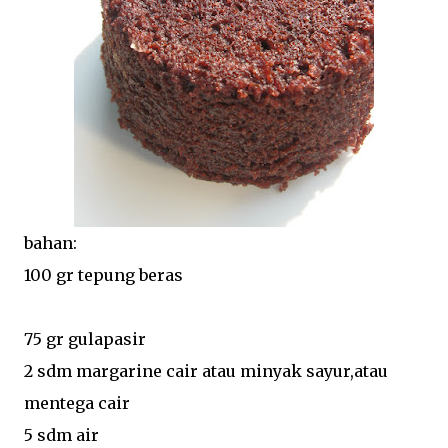
bahan:
100 gr tepung beras
75 gr gulapasir
2 sdm margarine cair atau minyak sayur,atau
mentega cair
5 sdm air