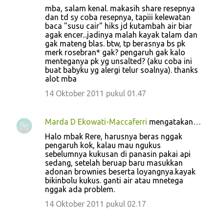
mba, salam kenal. makasih share resepnya
dan td sy coba resepnya, tapiii kelewatan
baca "susu cair" hiks jd kutambah air biar
agak encer...jadinya malah kayak talam dan
gak mateng blas. btw, tp berasnya bs pk
merk rosebran* gak? pengaruh gak kalo
menteganya pk yg unsalted? (aku coba ini
buat babyku yg alergi telur soalnya). thanks
alot mba
14 Oktober 2011 pukul 01.47
Marda D Ekowati-Maccaferri
mengatakan…
Halo mbak Rere, harusnya beras nggak
pengaruh kok, kalau mau ngukus
sebelumnya kukusan di panasin pakai api
sedang, setelah beruap baru masukkan
adonan brownies beserta loyangnya.kayak
bikinbolu kukus. ganti air atau mnetega
nggak ada problem.
14 Oktober 2011 pukul 02.17