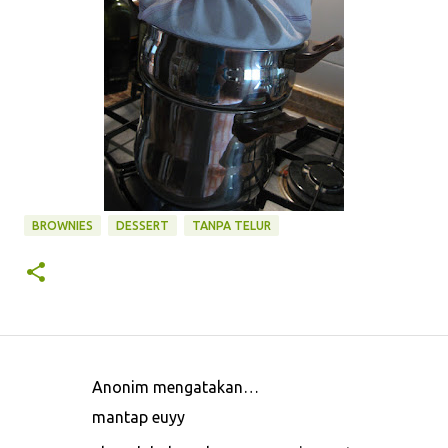
BROWNIES
DESSERT
TANPA TELUR
Anonim mengatakan…
K
mantap euyy
o