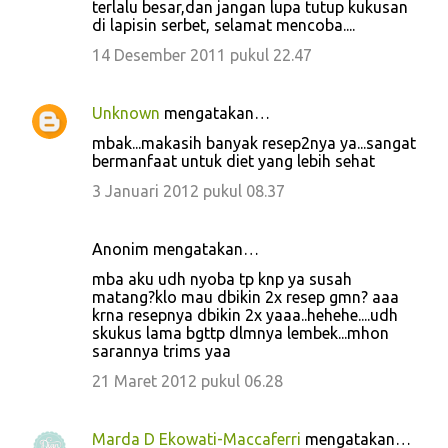
terlalu besar,dan jangan lupa tutup kukusan
di lapisin serbet, selamat mencoba....
14 Desember 2011 pukul 22.47
Unknown
mengatakan…
mbak...makasih banyak resep2nya ya...sangat
bermanfaat untuk diet yang lebih sehat
3 Januari 2012 pukul 08.37
Anonim mengatakan…
mba aku udh nyoba tp knp ya susah
matang?klo mau dbikin 2x resep gmn? aaa
krna resepnya dbikin 2x yaaa..hehehe....udh
skukus lama bgttp dlmnya lembek...mhon
sarannya trims yaa
21 Maret 2012 pukul 06.28
Marda D Ekowati-Maccaferri
mengatakan…