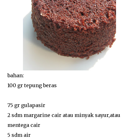
bahan:
100 gr tepung beras
75 gr gulapasir
2 sdm margarine cair atau minyak sayur,atau
mentega cair
5 sdm air