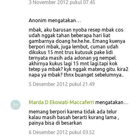
3 November 2012 pukul 07.45
Anonim mengatakan…
mbak, aku barusan nyoba resep mbak cos
udah nggak tahan beberapa hari liat
gambarnya doang he.he.he.. Emang kuenya
berpori mbak, juga lembut, cuman udah
dikukus 15 mnt trus kutusuk pake lidi
ternyata masih ada adonan yg nempel.
akhirnya kukus lagi 15 mnt lagi.tapi kok
tetep ya mbak? kyk nggak mateng gitu. kira2
napa ya mbak? thnx buanget sebelumnya..
5 Desember 2012 pukul 21.49
Marda D Ekowati-Maccaferri
mengatakan…
memang berpori karena tidak ada telur
kalau masih basah berarti kurang lama ,
painya bisa di besarkan
6 Desember 2012 pukul 03.52