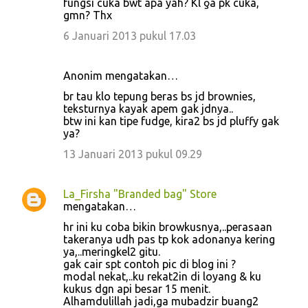
fungsi cuka bwt apa yah? Kl ƍä pk cuka,
gmn? Thx
6 Januari 2013 pukul 17.03
Anonim mengatakan…
br tau klo tepung beras bs jd brownies,
teksturnya kayak apem gak jdnya..
btw ini kan tipe fudge, kira2 bs jd pluffy gak
ya?
13 Januari 2013 pukul 09.29
La_Firsha "Branded bag" Store
mengatakan…
hr ini ku coba bikin browkusnya,..perasaan
takeranya udh pas tp kok adonanya kering
ya,..meringkel2 gitu.
gak cair spt contoh pic di blog ini ?
modal nekat,..ku rekat2in di loyang & ku
kukus dgn api besar 15 menit.
Alhamdulillah jadi,ga mubadzir buang2