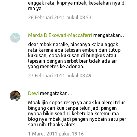
enggak rata, knpnya mbak, kesalahan nya di
mn ya
26 Februari 2011 pukul 08.53
Marda D Ekowati-Maccaferri
mengatakan…
dear mbak natalie, biasanya kalau nggak
rata karena ada tetesan embun dari tutup
kukusan, coba kukusan di bungkus atau
lapisain dengan serbet biar tidak ada air
yang menetes ke adonan.
27 Februari 2011 pukul 08.49
Dewi
mengatakan…
Mbak ijin copas resep ya.anak ku alergi telur.
bingung cari kue tanpa telur. jadi pengen
nyoba bikin sendiri. kebetulan ketemu ma
blog nya mbak. jadi pengen nyobain satu per
satu nih. thanks alots.
1 Maret 2011 pukul 19.16