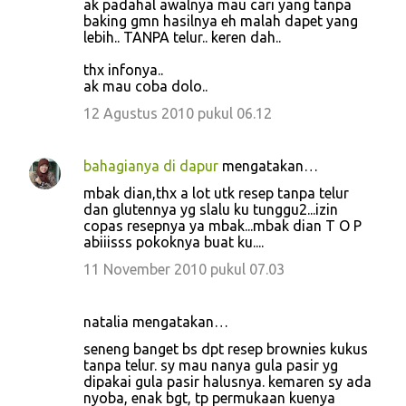
ak padahal awalnya mau cari yang tanpa
m
baking gmn hasilnya eh malah dapet yang
e
lebih.. TANPA telur.. keren dah..
n
thx infonya..
t
ak mau coba dolo..
a
12 Agustus 2010 pukul 06.12
r
bahagianya di dapur
mengatakan…
mbak dian,thx a lot utk resep tanpa telur
dan glutennya yg slalu ku tunggu2...izin
copas resepnya ya mbak...mbak dian T O P
abiiisss pokoknya buat ku....
11 November 2010 pukul 07.03
natalia mengatakan…
seneng banget bs dpt resep brownies kukus
tanpa telur. sy mau nanya gula pasir yg
dipakai gula pasir halusnya. kemaren sy ada
nyoba, enak bgt, tp permukaan kuenya