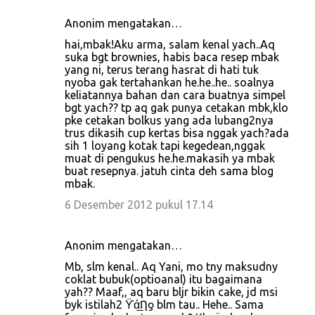
Anonim mengatakan…
hai,mbak!Aku arma, salam kenal yach..Aq
suka bgt brownies, habis baca resep mbak
yang ni, terus terang hasrat di hati tuk
nyoba gak tertahankan he.he..he.. soalnya
keliatannya bahan dan cara buatnya simpel
bgt yach?? tp aq gak punya cetakan mbk,klo
pke cetakan bolkus yang ada lubang2nya
trus dikasih cup kertas bisa nggak yach?ada
sih 1 loyang kotak tapi kegedean,nggak
muat di pengukus he.he.makasih ya mbak
buat resepnya. jatuh cinta deh sama blog
mbak.
6 Desember 2012 pukul 17.14
Anonim mengatakan…
Mb, slm kenal.. Aq Yani, mo tny maksudny
coklat bubuk(optioanal) itu bagaimana
yah?? Maaf,, aq baru bljr bikin cake, jd msi
byk istilah2 ϔά̲Ƞƍ blm tau.. Hehe.. Sama