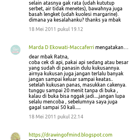
selain atasnya gak rata (udah kututup
serbet, air tidak menetes), bawahnya juga
basah lengket (udah kuolesi margarine).
dimana ya kesalahanku? thanks ya mbak
18 Mei 2011 pukul 19.12
Marda D Ekowati-Maccaferri
mengatakan…
dear mbak Ratna,
coba cek di api, pakai api sedang atau besar
yang sudah di panasin dulu kukusannya.
airnya kukusan juga jangan terlalu banyak
jangan sampai keluar sampai keatas..
setelah kukusan panas, masukkan cakenya.
tunggu sampai 20 menit tanpa di buka ,
kalau di buka bisa nggak jadi.....jangan lupa
selalu mencoba , sebelumnya saya juga
gagal sampai 50 kali......
18 Mei 2011 pukul 22.14
https://drawingofmind.blogspot.com