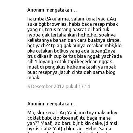
Anonim mengatakan…
hai,mbak!Aku arma, salam kenal yach..Aq
suka bgt brownies, habis baca resep mbak
yang ni, terus terang hasrat di hati tuk
nyoba gak tertahankan he.he..he.. soalnya
keliatannya bahan dan cara buatnya simpel
bgt yach?? tp aq gak punya cetakan mbk,klo
pke cetakan bolkus yang ada lubang2nya
trus dikasih cup kertas bisa nggak yach?ada
sih 1 loyang kotak tapi kegedean,nggak
muat di pengukus he.he.makasih ya mbak
buat resepnya. jatuh cinta deh sama blog
mbak.
6 Desember 2012 pukul 17.14
Anonim mengatakan…
Mb, slm kenal.. Aq Yani, mo tny maksudny
coklat bubuk(optioanal) itu bagaimana
yah?? Maaf,, aq baru bljr bikin cake, jd msi
byk istilah2 ϔά̲Ƞƍ blm tau.. Hehe.. Sama