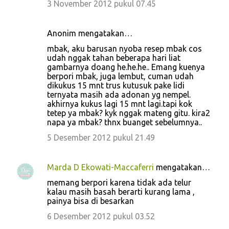
3 November 2012 pukul 07.45
Anonim mengatakan…
mbak, aku barusan nyoba resep mbak cos
udah nggak tahan beberapa hari liat
gambarnya doang he.he.he.. Emang kuenya
berpori mbak, juga lembut, cuman udah
dikukus 15 mnt trus kutusuk pake lidi
ternyata masih ada adonan yg nempel.
akhirnya kukus lagi 15 mnt lagi.tapi kok
tetep ya mbak? kyk nggak mateng gitu. kira2
napa ya mbak? thnx buanget sebelumnya..
5 Desember 2012 pukul 21.49
Marda D Ekowati-Maccaferri
mengatakan…
memang berpori karena tidak ada telur
kalau masih basah berarti kurang lama ,
painya bisa di besarkan
6 Desember 2012 pukul 03.52