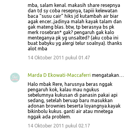
mba, salam kenal. makasih share resepnya
dan td sy coba resepnya, tapiii kelewatan
baca "susu cair" hiks jd kutambah air biar
agak encer...jadinya malah kayak talam dan
gak mateng blas. btw, tp berasnya bs pk
merk rosebran* gak? pengaruh gak kalo
menteganya pk yg unsalted? (aku coba ini
buat babyku yg alergi telur soalnya). thanks
alot mba
14 Oktober 2011 pukul 01.47
Marda D Ekowati-Maccaferri
mengatakan…
Halo mbak Rere, harusnya beras nggak
pengaruh kok, kalau mau ngukus
sebelumnya kukusan di panasin pakai api
sedang, setelah beruap baru masukkan
adonan brownies beserta loyangnya.kayak
bikinbolu kukus. ganti air atau mnetega
nggak ada problem.
14 Oktober 2011 pukul 02.17