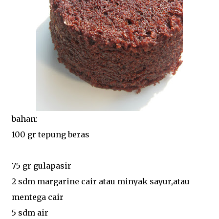
bahan:
100 gr tepung beras
75 gr gulapasir
2 sdm margarine cair atau minyak sayur,atau
mentega cair
5 sdm air