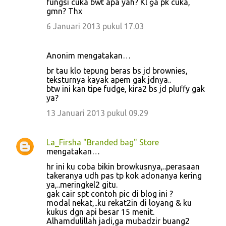
fungsi cuka bwt apa yah? Kl ƍä pk cuka,
gmn? Thx
6 Januari 2013 pukul 17.03
Anonim mengatakan…
br tau klo tepung beras bs jd brownies,
teksturnya kayak apem gak jdnya..
btw ini kan tipe fudge, kira2 bs jd pluffy gak
ya?
13 Januari 2013 pukul 09.29
La_Firsha "Branded bag" Store
mengatakan…
hr ini ku coba bikin browkusnya,..perasaan
takeranya udh pas tp kok adonanya kering
ya,..meringkel2 gitu.
gak cair spt contoh pic di blog ini ?
modal nekat,..ku rekat2in di loyang & ku
kukus dgn api besar 15 menit.
Alhamdulillah jadi,ga mubadzir buang2