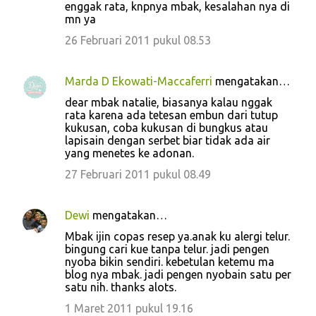
enggak rata, knpnya mbak, kesalahan nya di
mn ya
26 Februari 2011 pukul 08.53
Marda D Ekowati-Maccaferri
mengatakan…
dear mbak natalie, biasanya kalau nggak
rata karena ada tetesan embun dari tutup
kukusan, coba kukusan di bungkus atau
lapisain dengan serbet biar tidak ada air
yang menetes ke adonan.
27 Februari 2011 pukul 08.49
Dewi
mengatakan…
Mbak ijin copas resep ya.anak ku alergi telur.
bingung cari kue tanpa telur. jadi pengen
nyoba bikin sendiri. kebetulan ketemu ma
blog nya mbak. jadi pengen nyobain satu per
satu nih. thanks alots.
1 Maret 2011 pukul 19.16