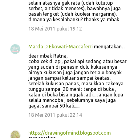
selain atasnya gak rata (udah kututup
serbet, air tidak menetes), bawahnya juga
basah lengket (udah kuolesi margarine).
dimana ya kesalahanku? thanks ya mbak
18 Mei 2011 pukul 19.12
Marda D Ekowati-Maccaferri
mengatakan…
dear mbak Ratna,
coba cek di api, pakai api sedang atau besar
yang sudah di panasin dulu kukusannya.
airnya kukusan juga jangan terlalu banyak
jangan sampai keluar sampai keatas..
setelah kukusan panas, masukkan cakenya.
tunggu sampai 20 menit tanpa di buka ,
kalau di buka bisa nggak jadi.....jangan lupa
selalu mencoba , sebelumnya saya juga
gagal sampai 50 kali......
18 Mei 2011 pukul 22.14
https://drawingofmind.blogspot.com