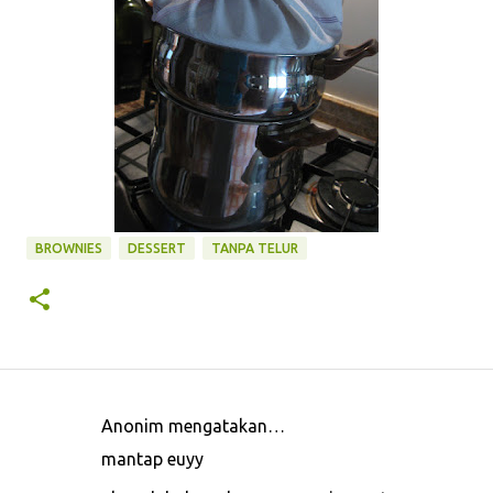
BROWNIES
DESSERT
TANPA TELUR
Anonim mengatakan…
K
mantap euyy
o