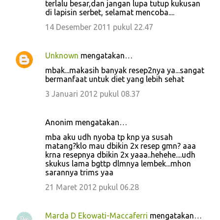
terlalu besar,dan jangan lupa tutup kukusan
di lapisin serbet, selamat mencoba....
14 Desember 2011 pukul 22.47
Unknown
mengatakan…
mbak...makasih banyak resep2nya ya...sangat
bermanfaat untuk diet yang lebih sehat
3 Januari 2012 pukul 08.37
Anonim mengatakan…
mba aku udh nyoba tp knp ya susah
matang?klo mau dbikin 2x resep gmn? aaa
krna resepnya dbikin 2x yaaa..hehehe....udh
skukus lama bgttp dlmnya lembek...mhon
sarannya trims yaa
21 Maret 2012 pukul 06.28
Marda D Ekowati-Maccaferri
mengatakan…