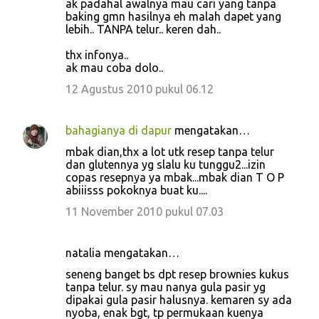
ak padahal awalnya mau cari yang tanpa
m
baking gmn hasilnya eh malah dapet yang
e
lebih.. TANPA telur.. keren dah..
n
thx infonya..
t
ak mau coba dolo..
a
12 Agustus 2010 pukul 06.12
r
bahagianya di dapur
mengatakan…
mbak dian,thx a lot utk resep tanpa telur
dan glutennya yg slalu ku tunggu2...izin
copas resepnya ya mbak...mbak dian T O P
abiiisss pokoknya buat ku....
11 November 2010 pukul 07.03
natalia mengatakan…
seneng banget bs dpt resep brownies kukus
tanpa telur. sy mau nanya gula pasir yg
dipakai gula pasir halusnya. kemaren sy ada
nyoba, enak bgt, tp permukaan kuenya