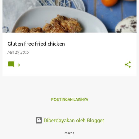
s
t
i
n
g
Gluten free fried chicken
a
Mei 27, 2015
n
0
POSTINGAN LAINNYA
Diberdayakan oleh Blogger
marda