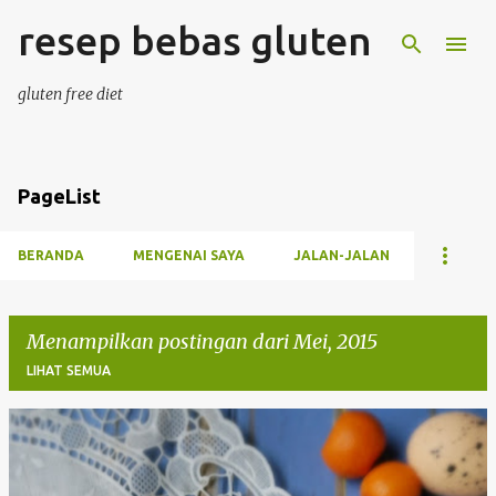
resep bebas gluten
Langsung ke konten utama
gluten free diet
PageList
BERANDA
MENGENAI SAYA
JALAN-JALAN
Menampilkan postingan dari Mei, 2015
LIHAT SEMUA
P
o