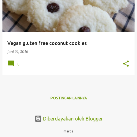
s
t
i
n
g
Vegan gluten free coconut cookies
a
Juni 19, 2016
n
0
POSTINGAN LAINNYA
Diberdayakan oleh Blogger
marda