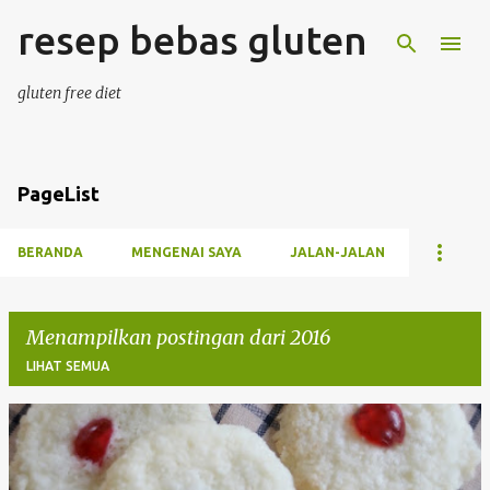
resep bebas gluten
Langsung ke konten utama
gluten free diet
PageList
BERANDA
MENGENAI SAYA
JALAN-JALAN
Menampilkan postingan dari 2016
LIHAT SEMUA
P
o